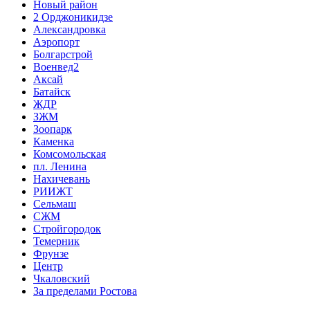
Новый район
2 Орджоникидзе
Александровка
Аэропорт
Болгарстрой
Военвед2
Аксай
Батайск
ЖДР
ЗЖМ
Зоопарк
Каменка
Комсомольская
пл. Ленина
Нахичевань
РИИЖТ
Сельмаш
СЖМ
Стройгородок
Темерник
Фрунзе
Центр
Чкаловский
За пределами Ростова